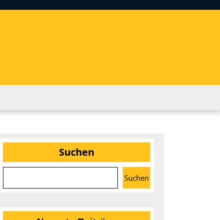
Suchen
Suchen
nce