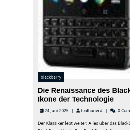
blackberry
Die Renaissance des Black
Die
Ikone der Technologie
Rena
toalhanerd
24 Juni 2025
toalhanerd
0 Com
des
Der Klassiker lebt weiter: Alles über das Black
Blac