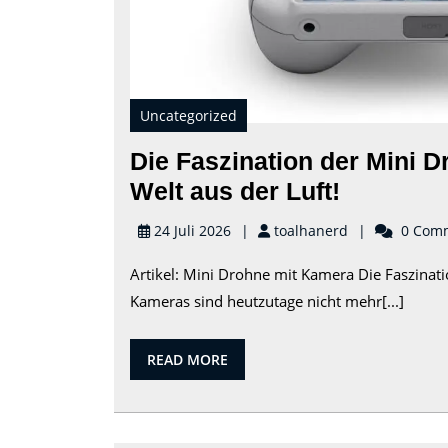
Uncategorized
Die Faszination der Mini 
Die
Welt aus der Luft!
Faszinat
toalhanerd
24 Juli 2026
toalhanerd
0 Com
der
Artikel: Mini Drohne mit Kamera Die Faszina
Mini
Kameras sind heutzutage nicht mehr[...]
Drohne
mit
READ
READ MORE
Kamera:
MORE
Entdeck
die