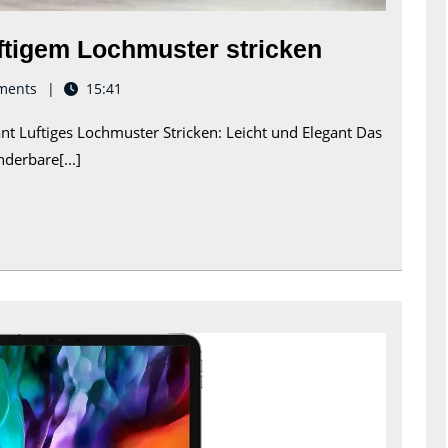
Elegante
uftigem Lochmuster stricken
Kreatione
ments
15:41
mit
ant Luftiges Lochmuster Stricken: Leicht und Elegant Das
luftigem
derbare[...]
Lochmust
stricken
Das
ultimativ
iPad
12
Pro: