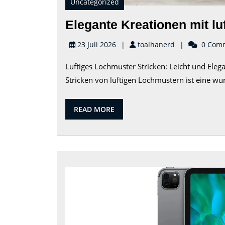
Uncategorized
Elegante Kreationen mit l
toalhanerd
23 Juli 2026
toalhanerd
0 Com
Luftiges Lochmuster Stricken: Leicht und Eleg
Stricken von luftigen Lochmustern ist eine wun
READ
READ MORE
MORE