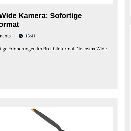
 Wide Kamera: Sofortige
Die
format
Faszination
ments
15:41
der
tige Erinnerungen im Breitbildformat Die Instax Wide
Instax
Wide
Kamera:
Sofortige
Erinnerungen
im
Breitbildformat
Die
Faszinat
der
Mini