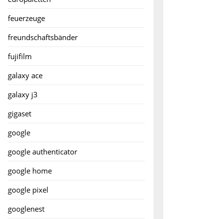
feuerzeuge
n
freundschaftsbänder
fujifilm
galaxy ace
er
galaxy j3
gigaset
google
google authenticator
google home
e
google pixel
googlenest