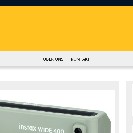
ÜBER UNS
KONTAKT
Die
Faszinat
der
Instax
Wide
Kamera:
Sofortige