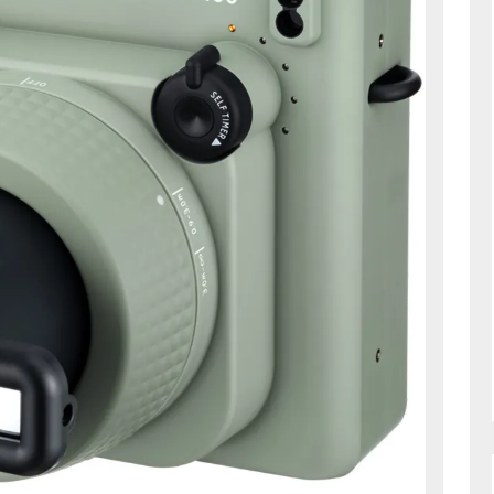
Erinneru
im
Breitbil