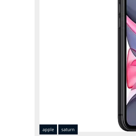
apple
saturn