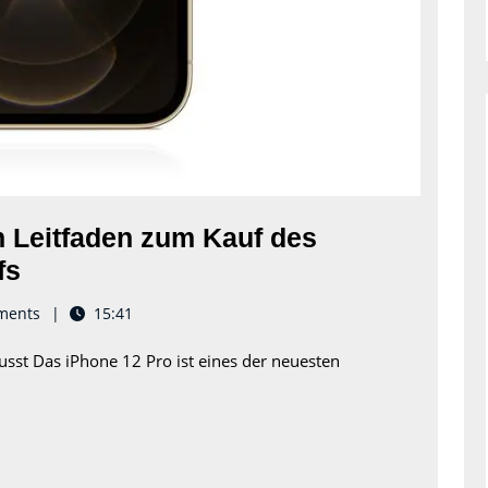
n Leitfaden zum Kauf des
iPhone
fs
12
ments
15:41
Pro
usst Das iPhone 12 Pro ist eines der neuesten
kaufen:
Dein
Leitfaden
zum