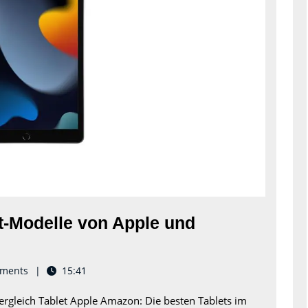
von
Apple
und
Amazon
et-Modelle von Apple und
ments
15:41
ergleich Tablet Apple Amazon: Die besten Tablets im