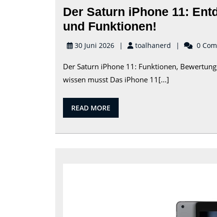
Der Saturn iPhone 11: Ent
Der
und Funktionen!
Saturn
toalhanerd
30 Juni 2026
toalhanerd
0 Com
iPhone
Der Saturn iPhone 11: Funktionen, Bewertung
11:
wissen musst Das iPhone 11[...]
Entdecke
die
READ
READ MORE
neuesten
MORE
Angebote
und
Funktione