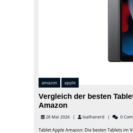
amazon
apple
Vergleich der besten Tabl
Vergleich
Amazon
der
toalhanerd
28 Mai 2026
toalhanerd
0 Com
besten
Tablet Apple Amazon: Die besten Tablets im V
Tablet-