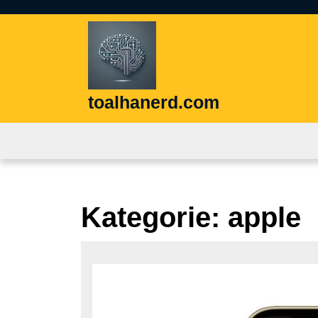
Skip
to
content
Skip
to
content
toalhanerd.com
Kategorie:
apple