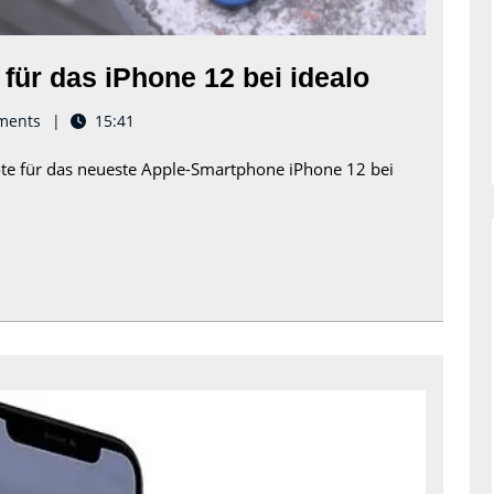
Finde
für das iPhone 12 bei idealo
die
ments
15:41
besten
ote für das neueste Apple-Smartphone iPhone 12 bei
Angebote
für
das
iPhone
12
bei
idealo
Der
Saturn
iPhone
11: