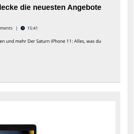
decke die neuesten Angebote
ments
15:41
en und mehr Der Saturn iPhone 11: Alles, was du
n!
Vergleich
der
besten
Tablet-
Modelle