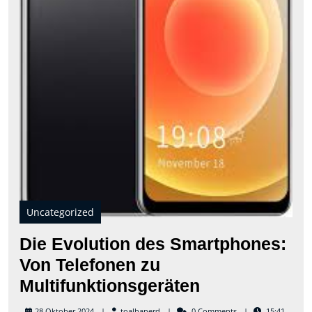
Uncategorized
Die Evolution des Smartphones:
Von Telefonen zu
Die
Multifunktionsgeräten
Evolution
toalhanerd
28 Oktober 2024
toalhanerd
0 Comments
15:41