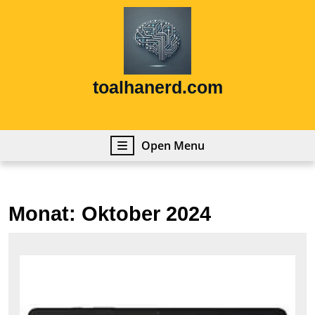
Skip
to
content
Skip
to
content
toalhanerd.com
Open
Open Menu
Menu
Monat:
Oktober 2024
Ent
Sie
die
Viel