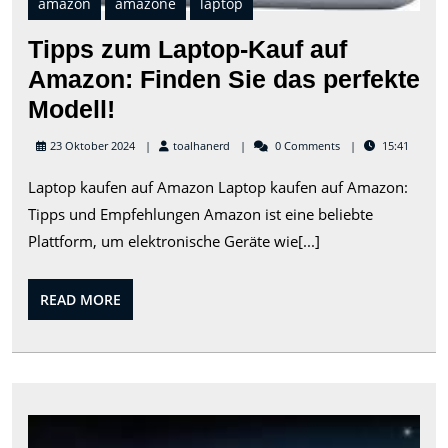
amazon
amazone
laptop
Tipps zum Laptop-Kauf auf
Amazon: Finden Sie das perfekte
Tipps
Modell!
zum
toalhanerd
23 Oktober 2024
toalhanerd
0 Comments
15:41
Laptop-
Laptop kaufen auf Amazon Laptop kaufen auf Amazon:
Kauf
Tipps und Empfehlungen Amazon ist eine beliebte
auf
Plattform, um elektronische Geräte wie[...]
Amazon:
Finden
READ
READ MORE
Sie
MORE
das
perfekte
Modell!
Die
Zuk