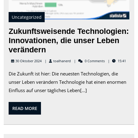
Uncategorized
Zukunftsweisende Technologien:
Innovationen, die unser Leben
Zukunftsweisende
verändern
Technologien:
toalhanerd
30 Oktober 2024
toalhanerd
0 Comments
15:41
Innovationen,
Die Zukunft ist hier: Die neuesten Technologien, die
die
unser Leben verändern Technologie hat einen enormen
unser
Einfluss auf unser tägliches Leben[...]
Leben
verändern
READ
READ MORE
MORE