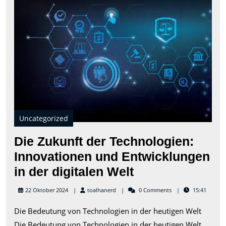
der
Tec
Inn
und
Ent
in
der
digi
Wel
Uncategorized
Die Zukunft der Technologien:
Innovationen und Entwicklungen
Die
in der digitalen Welt
Zukunft
toalhanerd
22 Oktober 2024
toalhanerd
0 Comments
15:41
der
Die Bedeutung von Technologien in der heutigen Welt
Technologien:
Die Bedeutung von Technologien in der heutigen Welt