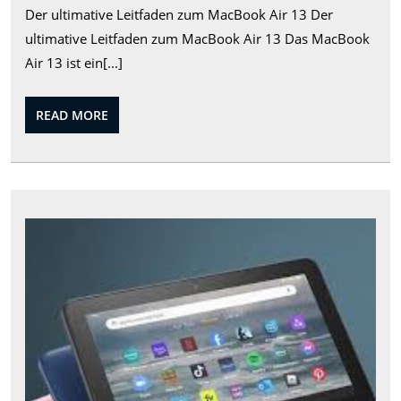
Der ultimative Leitfaden zum MacBook Air 13 Der
Air
ultimative Leitfaden zum MacBook Air 13 Das MacBook
13:
Air 13 ist ein[...]
Ein
Blick
READ
READ MORE
auf
MORE
Leistung
und
Design
Das
ulti
Tabl
Erle
mit
de
Ama
Fire
Tabl