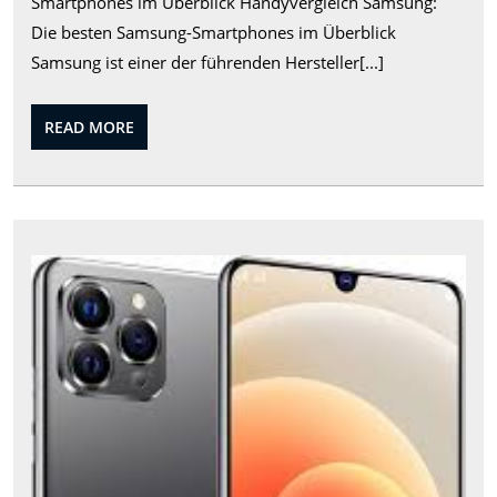
Smartphones im Überblick Handyvergleich Samsung:
Handys:
Die besten Samsung-Smartphones im Überblick
Handyvergle
Samsung ist einer der führenden Hersteller[...]
Samsung
im
READ
READ MORE
Überblick
MORE
Die
Evol
des
Sma
Von
Tel
zu
Mul