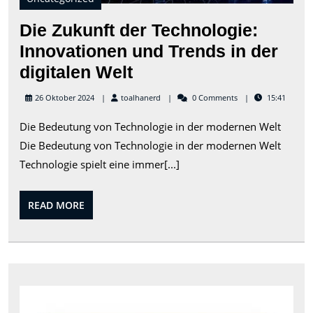
Wel
Die Zukunft der Technologie:
Innovationen und Trends in der
Die
digitalen Welt
Zukunft
toalhanerd
26 Oktober 2024
toalhanerd
0 Comments
15:41
der
Die Bedeutung von Technologie in der modernen Welt
Technologie:
Die Bedeutung von Technologie in der modernen Welt
Innovationen
Technologie spielt eine immer[...]
und
Trends
READ
READ MORE
in
MORE
der
digitalen
Welt
Das
ulti