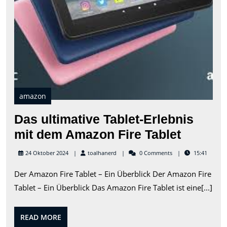
amazon
Das ultimative Tablet-Erlebnis
Das
mit dem Amazon Fire Tablet
ultimat
toalhanerd
24 Oktober 2024
toalhanerd
0 Comments
15:41
Tablet-
Der Amazon Fire Tablet – Ein Überblick Der Amazon Fire
Erlebni
Tablet – Ein Überblick Das Amazon Fire Tablet ist eine[...]
mit
dem
READ
READ MORE
Amazo