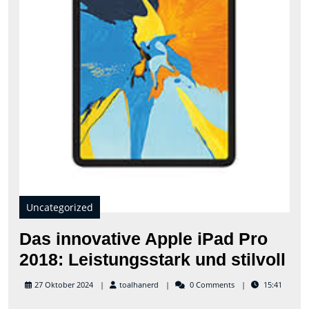
und
stilv
Uncategorized
Das innovative Apple iPad Pro
Da
2018: Leistungsstark und stilvoll
in
toalhanerd
27 Oktober 2024
toalhanerd
0 Comments
15:41
Ap