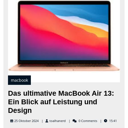
Mac
Air
13:
Ein
Blic
auf
Leis
und
Des
macbook
Das ultimative MacBook Air 13:
Ein Blick auf Leistung und
Das
Design
ultimative
toalhanerd
25 Oktober 2024
toalhanerd
0 Comments
15:41
MacBook