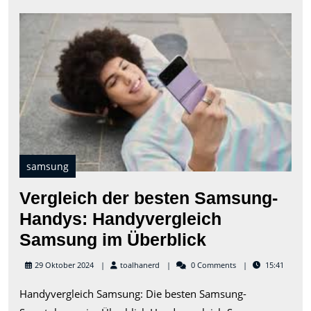
Verg
der
bes
Sam
Han
Han
Sam
im
Übe
samsung
Vergleich der besten Samsung-
Handys: Handyvergleich
Vergleich
Samsung im Überblick
der
toalhanerd
29 Oktober 2024
toalhanerd
0 Comments
15:41
besten
Handyvergleich Samsung: Die besten Samsung-
Samsung-