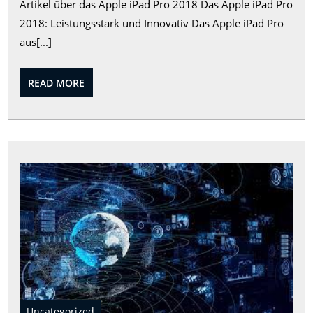
Artikel über das Apple iPad Pro 2018 Das Apple iPad Pro
iP
2018: Leistungsstark und Innovativ Das Apple iPad Pro
Pr
aus[...]
20
Le
READ
READ MORE
un
MORE
sti
Die
Zuk
der
Tech
Inn
und
Tre
in
der
digi
Uncategorized