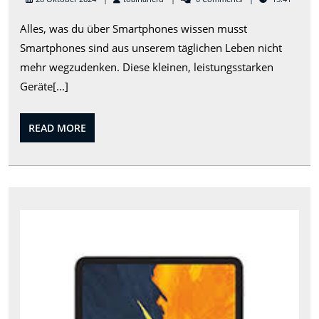
des
Alles, was du über Smartphones wissen musst
Smartphones
Smartphones sind aus unserem täglichen Leben nicht
Von
mehr wegzudenken. Diese kleinen, leistungsstarken
Telefonen
Geräte[...]
zu
Multifunktion
READ
READ MORE
MORE
Das
inno
App
iPa
Pro
201
Leis