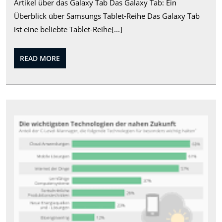
Artikel über das Galaxy Tab Das Galaxy Tab: Ein
Vielfalt
Überblick über Samsungs Tablet-Reihe Das Galaxy Tab
der
ist eine beliebte Tablet-Reihe[...]
Samsun
Galaxy
READ
READ MORE
Tab
MORE
Serie
Zuk
Tec
Inn
die
uns
Leb
ver