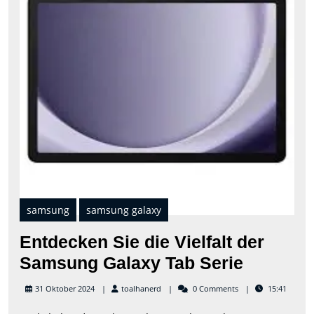
der
Sam
Gal
Tab
Seri
samsung
samsung galaxy
Entdecken Sie die Vielfalt der
Entdeck
Samsung Galaxy Tab Serie
Sie
toalhanerd
31 Oktober 2024
toalhanerd
0 Comments
15:41
die