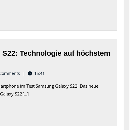
rke
S22: Technologie auf höchstem
d
Comments
15:41
martphone im Test Samsung Galaxy S22: Das neue
alaxy S22[...]