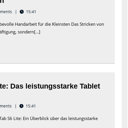
en
Anleitung
ments
15:41
zum
evolle Handarbeit für die Kleinsten Das Stricken von
Babyschuhe
ftigung, sondern[...]
Stricken:
Liebevolle
Handarbeit
für
die
Kleinsten
e: Das leistungsstarke Tablet
ments
15:41
b S6 Lite: Ein Überblick über das leistungsstarke