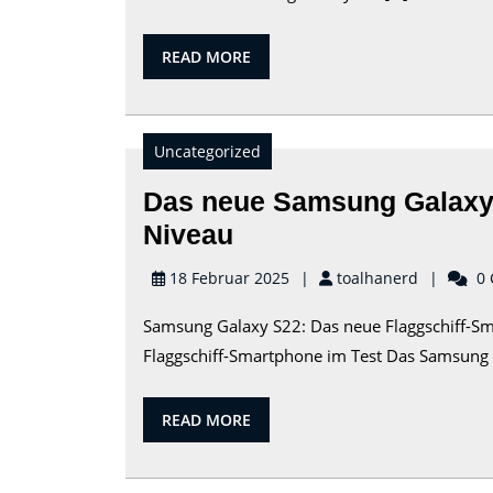
Lite:
Das
READ
READ MORE
leistungssta
MORE
Tablet
für
Uncategorized
unterwegs
Das neue Samsung Galaxy 
Das
Niveau
neue
toalhaner
18 Februar 2025
toalhanerd
0 
Samsung
Samsung Galaxy S22: Das neue Flaggschiff-S
Galaxy
Flaggschiff-Smartphone im Test Das Samsung G
S22:
Technologie
READ
READ MORE
auf
MORE
höchstem