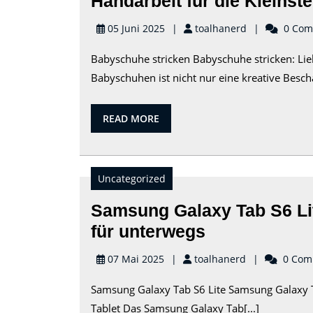
Handarbeit für die Kleinst
toalhanerd
05 Juni 2025
toalhanerd
0 Com
Babyschuhe stricken Babyschuhe stricken: Lieb
Babyschuhen ist nicht nur eine kreative Beschä
READ
READ MORE
MORE
Uncategorized
Samsung Galaxy Tab S6 Lit
Samsung
für unterwegs
Galaxy
toalhanerd
07 Mai 2025
toalhanerd
0 Com
Tab
Samsung Galaxy Tab S6 Lite Samsung Galaxy Ta
S6
Tablet Das Samsung Galaxy Tab[...]