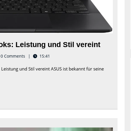
Die
ks: Leistung und Stil vereint
Welt
erd
0 Comments
15:41
der
eistung und Stil vereint ASUS ist bekannt für seine
ASUS
Noteboo
Leistung
und
Stil
vereint
Kreative