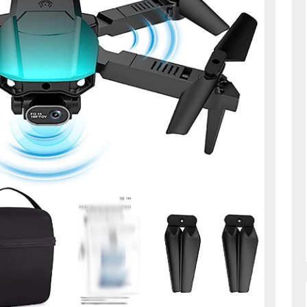
Luftaufn
Drohne
mit
4K-
Kamera