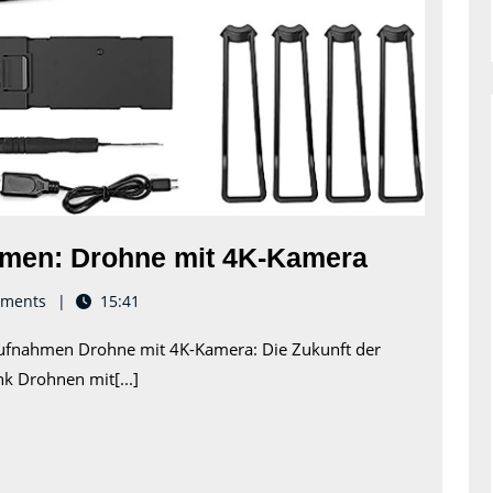
Die
ahmen: Drohne mit 4K-Kamera
Zukunft
ments
15:41
der
aufnahmen Drohne mit 4K-Kamera: Die Zukunft der
Luftaufn
k Drohnen mit[...]
Drohne
mit
4K-
Kamera