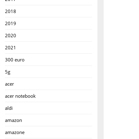
g
2018
uhe
2019
e
2020
it
2021
300 euro
5g
acer
acer notebook
aldi
amazon
amazone