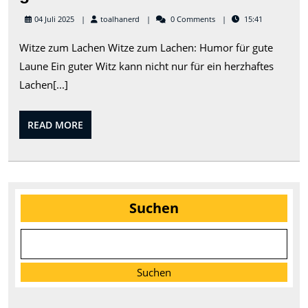
Witze
toalhanerd
04 Juli 2025
toalhanerd
0 Comments
15:41
zum
Witze zum Lachen Witze zum Lachen: Humor für gute
Lachen:
Laune Ein guter Witz kann nicht nur für ein herzhaftes
Humorvolle
Lachen[...]
Unterhaltung
für
READ
READ MORE
gute
MORE
Laune
Suchen
Suchen