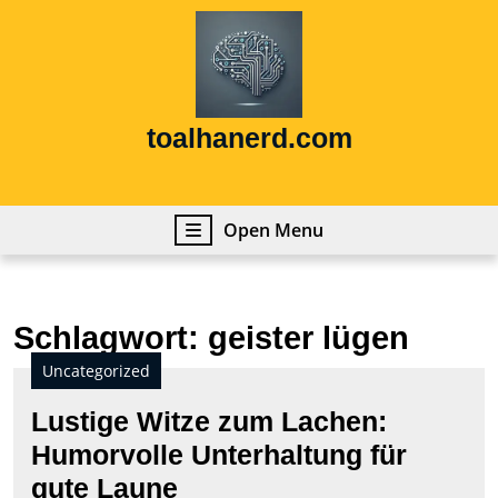
Skip
to
content
Skip
to
content
toalhanerd.com
Open
Open Menu
Menu
Schlagwort:
geister lügen
Uncategorized
Lustige Witze zum Lachen:
Humorvolle Unterhaltung für
Lustige
gute Laune