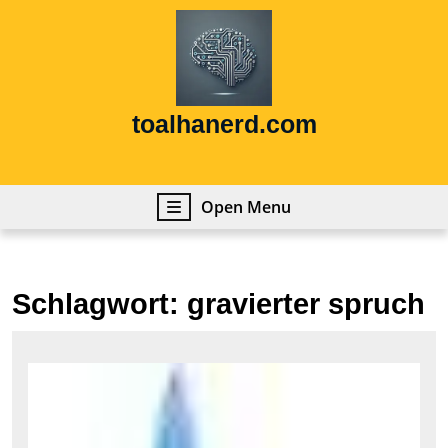
Skip
to
content
Skip
to
content
toalhanerd.com
Open
Open Menu
Menu
Schlagwort:
gravierter spruch
Einz
Ges
Pers
Feu