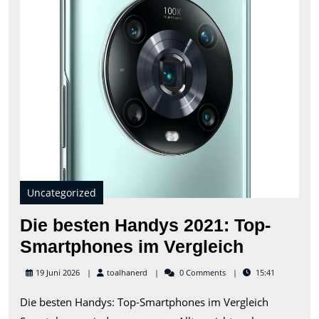
Top
Sma
im
Verg
Uncategorized
Die besten Handys 2021: Top-
Die
Smartphones im Vergleich
besten
toalhanerd
19 Juni 2026
toalhanerd
0 Comments
15:41
Handys
Die besten Handys: Top-Smartphones im Vergleich
2021: