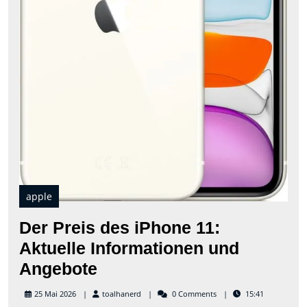
apple
Der Preis des iPhone 11:
Aktuelle Informationen und
Der
Angebote
Preis
toalhanerd
25 Mai 2026
toalhanerd
0 Comments
15:41