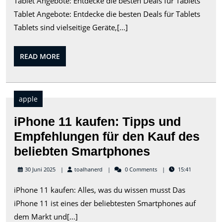
Tablet Angebote: Entdecke die besten Deals für Tablets
Angebo
Tablet Angebote: Entdecke die besten Deals für Tablets
Finde
Tablets sind vielseitige Geräte,[...]
tolle
Deals
READ
READ MORE
für
MORE
Tablets
apple
iPhone 11 kaufen: Tipps und
Empfehlungen für den Kauf des
iPhone
beliebten Smartphones
11
toalhanerd
30 Juni 2025
toalhanerd
0 Comments
15:41
kaufen:
iPhone 11 kaufen: Alles, was du wissen musst Das
Tipps
iPhone 11 ist eines der beliebtesten Smartphones auf
und
dem Markt und[...]