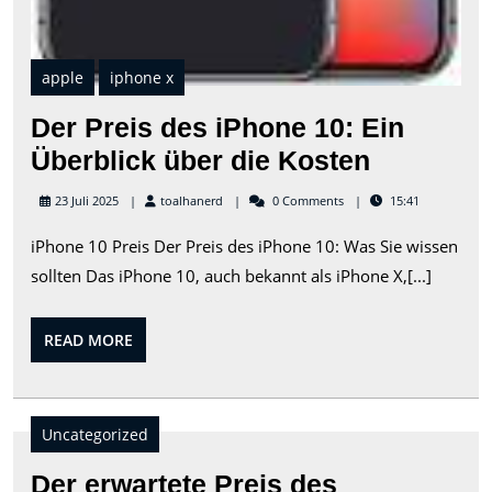
apple
iphone x
Der Preis des iPhone 10: Ein
Der
Überblick über die Kosten
Preis
toalhanerd
23 Juli 2025
toalhanerd
0 Comments
15:41
des
iPhone 10 Preis Der Preis des iPhone 10: Was Sie wissen
iPhone
sollten Das iPhone 10, auch bekannt als iPhone X,[...]
10:
Ein
READ
READ MORE
Überblic
MORE
über
die
Uncategorized
Kosten
Der erwartete Preis des