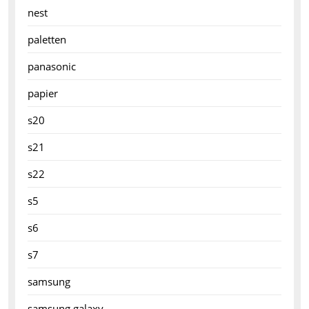
nest
paletten
panasonic
papier
s20
s21
s22
s5
s6
s7
samsung
samsung galaxy