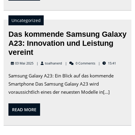
über
MORE
die
Kosten
Uncategorized
des
Das kommende Samsung Galaxy
neuesten
A23: Innovation und Leistung
iPhones
Das
vereint
kommende
toalhanerd
03 Mai 2025
toalhanerd
0 Comments
15:41
Samsung
Samsung Galaxy A23: Ein Blick auf das kommende
Galaxy
Smartphone Das Samsung Galaxy A23 wird
A23:
voraussichtlich eines der neuesten Modelle in[...]
Innovation
und
READ
READ MORE
Leistung
MORE
vereint