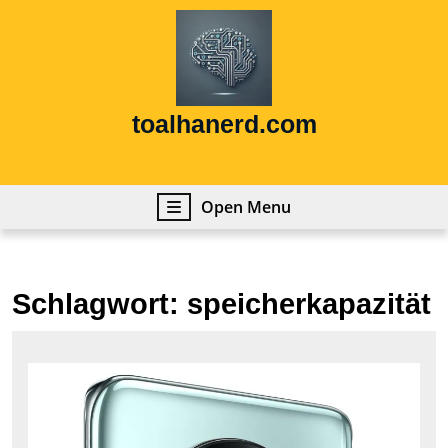
Skip
to
content
Skip
to
content
toalhanerd.com
Open
Open Menu
Menu
Schlagwort:
speicherkapazität
Die
bes
Han
202