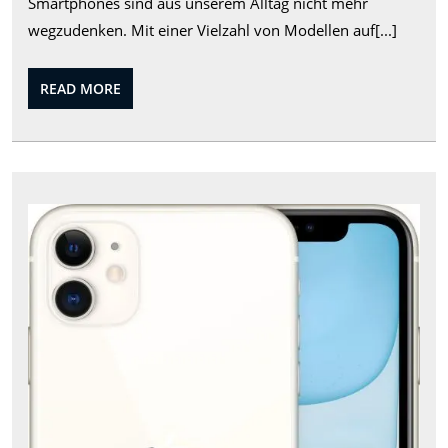
Smartphones sind aus unserem Alltag nicht mehr
Top-
wegzudenken. Mit einer Vielzahl von Modellen auf[...]
Smartph
im
READ
READ MORE
Vergleic
MORE
Der
Prei
des
iPh
11:
Aktu
Inf
und
Ang