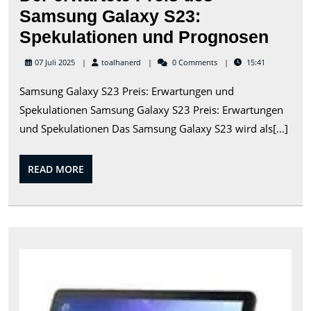
Samsung Galaxy S23:
Der
Spekulationen und Prognosen
erwar
toalhanerd
07 Juli 2025
toalhanerd
0 Comments
15:41
Preis
Samsung Galaxy S23 Preis: Erwartungen und
des
Spekulationen Samsung Galaxy S23 Preis: Erwartungen
Sam
und Spekulationen Das Samsung Galaxy S23 wird als[...]
Gala
S23:
READ
READ MORE
Spek
MORE
und
Prog
Die
bes
Tabl
Ang