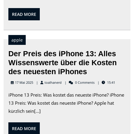
Empfehlung
für
READ
READ MORE
den
MORE
Kauf
des
apple
beliebten
Der Preis des iPhone 13: Alles
Smartphone
Wissenswerte über die Kosten
Der
des neuesten iPhones
Preis
toalhanerd
17 Mai 2025
toalhanerd
0 Comments
15:41
des
iPhone 13 Preis: Was kostet das neueste iPhone? iPhone
iPhone
13 Preis: Was kostet das neueste iPhone? Apple hat
13:
kürzlich sein[...]
Alles
Wissenswert
READ
READ MORE