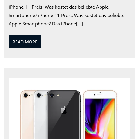
des
iPhone 11 Preis: Was kostet das beliebte Apple
iPhone
Smartphone? iPhone 11 Preis: Was kostet das beliebte
11:
Apple Smartphone? Das iPhone[...]
Aktuelle
Informationen
READ
READ MORE
und
MORE
Angebote
Der
iPh
8
Prei
Wer
ode
Übe