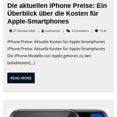
Die aktuellen iPhone Preise: Ein
Überblick über die Kosten für
Die
Apple-Smartphones
aktuellen
toalhanerd
27 Oktober 2025
toalhanerd
0 Comments
15:41
iPhone
iPhone Preise: Aktuelle Kosten für Apple-Smartphones
Preise:
iPhone Preise: Aktuelle Kosten für Apple-Smartphones
Ein
Die iPhone-Modelle von Apple gehören zu den
Überblick
beliebtesten[...]
über
die
READ
READ MORE
Kosten
MORE
für
Apple-
Smartphones
Der
Prei