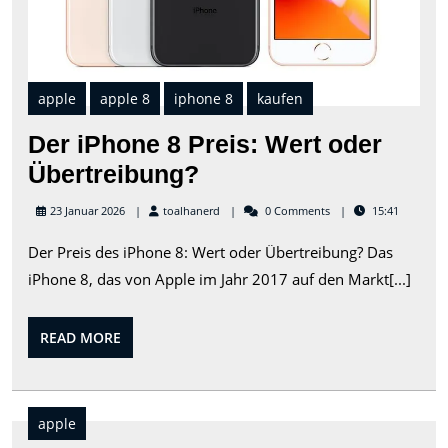
apple
apple 8
iphone 8
kaufen
Der iPhone 8 Preis: Wert oder
Der
Übertreibung?
iPhone
toalhanerd
23 Januar 2026
toalhanerd
0 Comments
15:41
8
Der Preis des iPhone 8: Wert oder Übertreibung? Das
Preis:
iPhone 8, das von Apple im Jahr 2017 auf den Markt[...]
Wert
oder
READ
READ MORE
Übertreibung?
MORE
apple