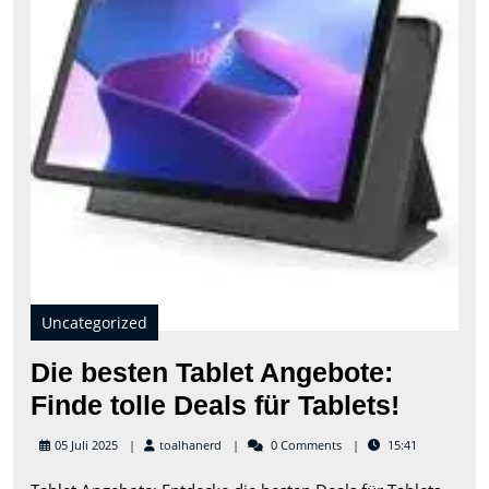
Fin
toll
Dea
für
Tabl
Uncategorized
Die besten Tablet Angebote:
Die
Finde tolle Deals für Tablets!
besten
toalhanerd
05 Juli 2025
toalhanerd
0 Comments
15:41
Tablet