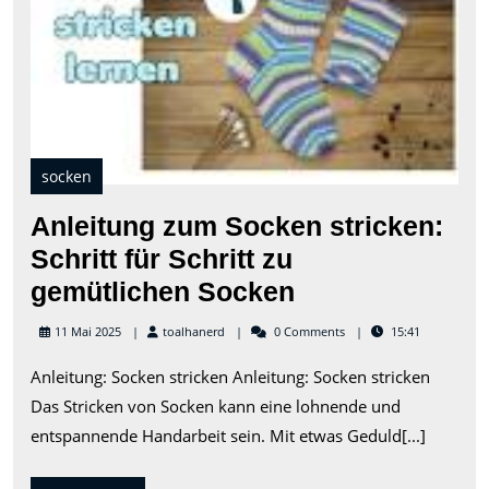
Soc
stri
Schr
für
Schr
zu
gem
Soc
socken
Anleitung zum Socken stricken:
Schritt für Schritt zu
Anleitung
gemütlichen Socken
zum
toalhanerd
11 Mai 2025
toalhanerd
0 Comments
15:41
Socken
Anleitung: Socken stricken Anleitung: Socken stricken
stricken:
Das Stricken von Socken kann eine lohnende und
Schritt
entspannende Handarbeit sein. Mit etwas Geduld[...]
für
Schritt