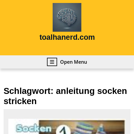
Skip
to
content
Skip
to
content
toalhanerd.com
Open
Open Menu
Menu
Schlagwort:
anleitung socken
stricken
Anl
zu