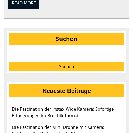
READ
READ MORE
zu
MORE
gemütlichen
Socken
Suchen
Suchen
Neueste Beiträge
Die Faszination der Instax Wide Kamera: Sofortige
Erinnerungen im Breitbildformat
Die Faszination der Mini Drohne mit Kamera: