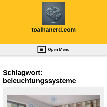
Skip
to
content
Skip
to
content
toalhanerd.com
Open
Open Menu
Menu
Schlagwort:
beleuchtungssysteme
Die
Zuk