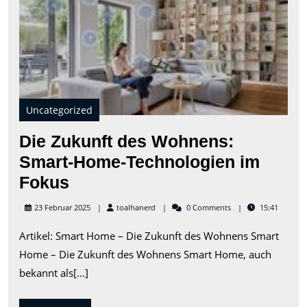
des
Woh
Sma
Hom
Tec
im
Fok
Uncategorized
Die Zukunft des Wohnens:
Smart-Home-Technologien im
Die
Fokus
Zukunft
toalhanerd
23 Februar 2025
toalhanerd
0 Comments
15:41
des
Artikel: Smart Home – Die Zukunft des Wohnens Smart
Wohnens:
Home – Die Zukunft des Wohnens Smart Home, auch
Smart-
bekannt als[...]
Home-
Technologien