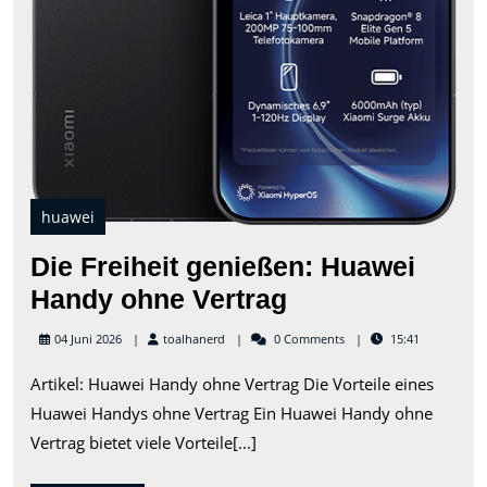
huawei
Die Freiheit genießen: Huawei
Die
Handy ohne Vertrag
Freiheit
toalhanerd
04 Juni 2026
toalhanerd
0 Comments
15:41
genießen:
Artikel: Huawei Handy ohne Vertrag Die Vorteile eines
Huawei
Huawei Handys ohne Vertrag Ein Huawei Handy ohne
Handy
Vertrag bietet viele Vorteile[...]
ohne