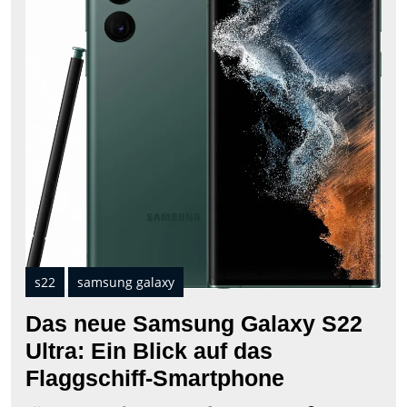
S22
Ultr
Ein
Blic
auf
das
Flag
Sma
s22
samsung galaxy
Das neue Samsung Galaxy S22
Ultra: Ein Blick auf das
Das
Flaggschiff-Smartphone
neue