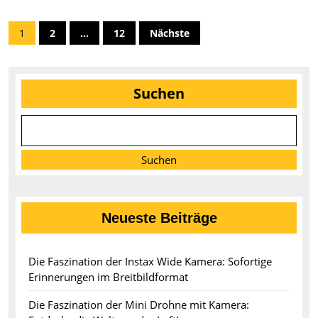
Smart
Seitennummerierung
1
2
…
12
Nächste
Home
der
Beiträge
Suchen
Suchen
Neueste Beiträge
Die Faszination der Instax Wide Kamera: Sofortige
Erinnerungen im Breitbildformat
Die Faszination der Mini Drohne mit Kamera: