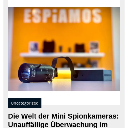
Wel
der
Min
Spi
Unau
Übe
im
Tas
Uncategorized
Die Welt der Mini Spionkameras:
Unauffällige Überwachung im