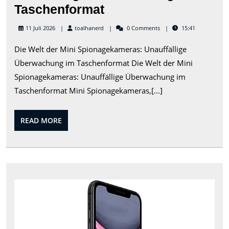
Die
Taschenformat
Welt
toalhanerd
11 Juli 2026
toalhanerd
0 Comments
15:41
der
Die Welt der Mini Spionagekameras: Unauffällige
Mini
Überwachung im Taschenformat Die Welt der Mini
Spionkameras:
Spionagekameras: Unauffällige Überwachung im
Unauffällige
Taschenformat Mini Spionagekameras,[...]
Überwachung
im
READ
READ MORE
Taschenformat
MORE
Der
Sat
iPh
11: