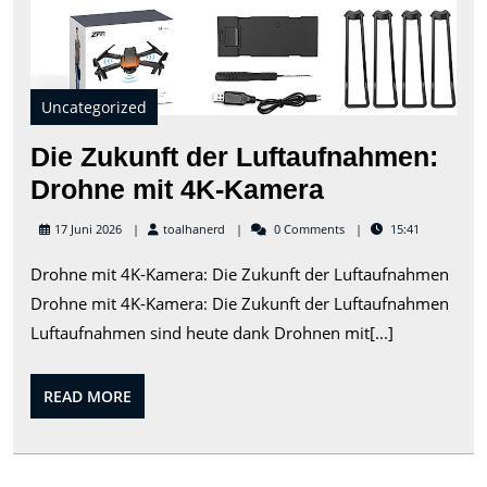
Uncategorized
Die Zukunft der Luftaufnahmen:
Die
Drohne mit 4K-Kamera
Zukunft
toalhanerd
17 Juni 2026
toalhanerd
0 Comments
15:41
der
Drohne mit 4K-Kamera: Die Zukunft der Luftaufnahmen
Luftaufnahm
Drohne mit 4K-Kamera: Die Zukunft der Luftaufnahmen
Drohne
Luftaufnahmen sind heute dank Drohnen mit[...]
mit
4K-
READ
READ MORE
Kamera
MORE