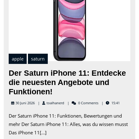
Ent
die
neu
Ang
und
Fun
apple
saturn
Der Saturn iPhone 11: Entdecke
die neuesten Angebote und
Der
Funktionen!
Saturn
toalhanerd
30 Juni 2026
toalhanerd
0 Comments
15:41
iPhone
Der Saturn iPhone 11: Funktionen, Bewertungen und
11:
mehr Der Saturn iPhone 11: Alles, was du wissen musst
Entdecke
Das iPhone 11[...]
die