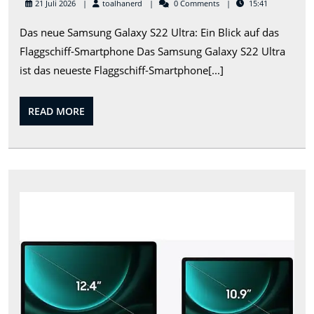
toalhanerd
21 Juli 2026
toalhanerd
0 Comments
15:41
Samsung
Das neue Samsung Galaxy S22 Ultra: Ein Blick auf das
Galaxy
Flaggschiff-Smartphone Das Samsung Galaxy S22 Ultra
S22
ist das neueste Flaggschiff-Smartphone[...]
Ultra:
Ein
READ
READ MORE
Blick
MORE
auf
das
Flaggschiff
Das
Smartphon
leis
Tabl
Sam
S9:
Eine
Rev
in