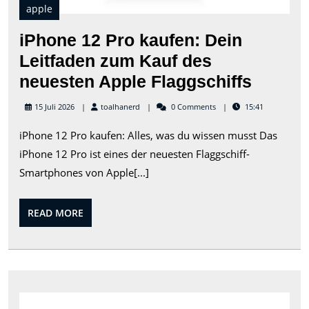
apple
iPhone 12 Pro kaufen: Dein
Leitfaden zum Kauf des
iPhone
neuesten Apple Flaggschiffs
12
toalhanerd
15 Juli 2026
toalhanerd
0 Comments
15:41
Pro
iPhone 12 Pro kaufen: Alles, was du wissen musst Das
kaufen
iPhone 12 Pro ist eines der neuesten Flaggschiff-
Dein
Smartphones von Apple[...]
Leitfa
zum
READ
READ MORE
Kauf
MORE
des
neuest
Apple
Die
Flaggs