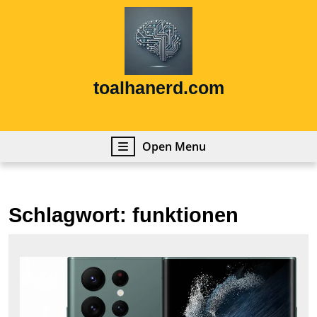
Skip
to
content
Skip
to
content
toalhanerd.com
Open
Open Menu
Menu
Schlagwort:
funktionen
Das
neu
Sam
Gal