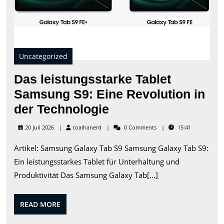
der
Tec
Uncategorized
Das leistungsstarke Tablet
Samsung S9: Eine Revolution in
Das
der Technologie
leistungsstarke
toalhanerd
20 Juli 2026
toalhanerd
0 Comments
15:41
Tablet
Artikel: Samsung Galaxy Tab S9 Samsung Galaxy Tab S9:
Samsung
Ein leistungsstarkes Tablet für Unterhaltung und
S9:
Produktivität Das Samsung Galaxy Tab[...]
Eine
Revolution
READ
READ MORE
in
MORE