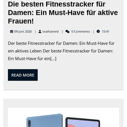
Die besten Fitnesstracker für
Damen: Ein Must-Have für aktive
Die
Frauen!
besten
toalhanerd
09 Juni 2026
toalhanerd
0 Comments
15:41
Fitnesstracker
Der beste Fitnesstracker für Damen: Ein Must-Have für
für
ein aktives Leben Der beste Fitnesstracker für Damen:
Damen:
Ein Must-Have für ein[...]
Ein
Must-
READ
READ MORE
Have
MORE
für
aktive
Frauen!
Verg
zwi
iPa