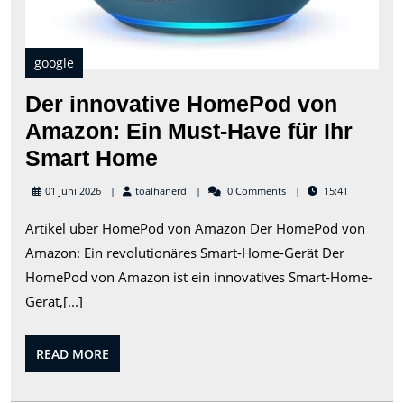
google
Der innovative HomePod von
Amazon: Ein Must-Have für Ihr
Der
Smart Home
innovative
toalhanerd
01 Juni 2026
toalhanerd
0 Comments
15:41
HomePod
Artikel über HomePod von Amazon Der HomePod von
von
Amazon: Ein revolutionäres Smart-Home-Gerät Der
Amazon:
HomePod von Amazon ist ein innovatives Smart-Home-
Ein
Gerät,[...]
Must-
Have
READ
READ MORE
für
MORE
Ihr