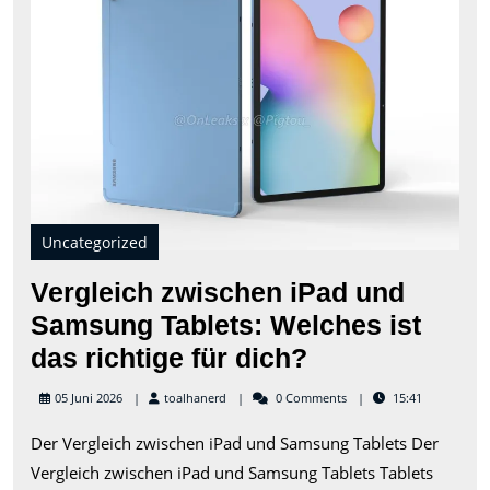
und
Sam
Tabl
Wel
ist
das
rich
für
dich
Uncategorized
Vergleich zwischen iPad und
Samsung Tablets: Welches ist
Vergleich
das richtige für dich?
zwischen
toalhanerd
05 Juni 2026
toalhanerd
0 Comments
15:41
iPad
Der Vergleich zwischen iPad und Samsung Tablets Der
und
Vergleich zwischen iPad und Samsung Tablets Tablets
Samsung