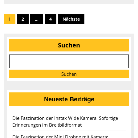
Handy
Seitennummerierung
1
2
…
4
Nächste
der
Beiträge
Suchen
Suchen
Neueste Beiträge
Die Faszination der Instax Wide Kamera: Sofortige
Erinnerungen im Breitbildformat
Die Faszination der Mini Drohne mit Kamera: