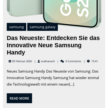
samsung
samsung galaxy
Das Neueste: Entdecken Sie das
Innovative Neue Samsung
Das
Handy
Neueste:
toalhanerd
05 Februar 2026
toalhanerd
0 Comments
15:41
Entdecken
Neues Samsung Handy Das Neueste von Samsung: Das
Sie
Innovative Samsung Handy Samsung hat wieder einmal
das
die Technologiewelt mit einem neuen[...]
Innovative
Neue
READ
READ MORE
Samsung
MORE