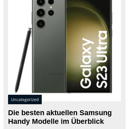
aktu
Sam
Han
Mod
im
Übe
Uncategorized
Die besten aktuellen Samsung
Die
Handy Modelle im Überblick