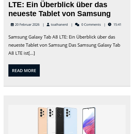
LTE: Ein Überblick über das
Das
neueste Tablet von Samsung
Sams
toalhanerd
20 Februar 2026
toalhanerd
0 Comments
15:41
Galax
Samsung Galaxy Tab A8 LTE: Ein Überblick über das
Tab
neueste Tablet von Samsung Das Samsung Galaxy Tab
A8
A8 LTE ist[...]
LTE:
Ein
READ
READ MORE
Überbl
MORE
über
das
neues
Tip
Tablet
und
von
Tric
zu
Sams