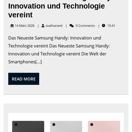
Innovation und Technologie
Das
vereint
neueste
toalhanerd
14 März 2026
toalhanerd
0 Comments
15:41
Samsung
Das Neueste Samsung Handy: Innovation und
Handy:
Technologie vereint Das Neueste Samsung Handy:
Innovation
Innovation und Technologie vereint Die Welt der
und
Smartphones[...]
Technologie
vereint
READ
READ MORE
MORE
Das
neu
Sam