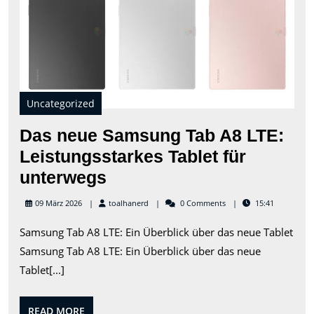
Tab
A8
LTE:
Leis
Tabl
für
unt
Uncategorized
Das neue Samsung Tab A8 LTE:
Leistungsstarkes Tablet für
Das
unterwegs
neue
toalhanerd
09 März 2026
toalhanerd
0 Comments
15:41
Samsung
Samsung Tab A8 LTE: Ein Überblick über das neue Tablet
Tab
Samsung Tab A8 LTE: Ein Überblick über das neue
A8
Tablet[...]
LTE:
Leistungsstarkes
READ
READ MORE