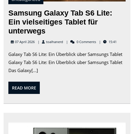
Samsung Galaxy Tab S6 Lite:
Ein vielseitiges Tablet für
Samsung
unterwegs
Galaxy
toalhanerd
07 April 2026
toalhanerd
0 Comments
15:41
Tab
Galaxy Tab S6 Lite: Ein Überblick über Samsungs Tablet
S6
Galaxy Tab S6 Lite: Ein Überblick über Samsungs Tablet
Lite:
Das Galaxy[...]
Ein
vielseitiges
READ
READ MORE
Tablet
MORE
für
unterwegs
Die
bes