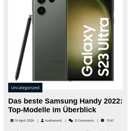
202
Top
Mod
im
Übe
Uncategorized
Das beste Samsung Handy 2022:
Das
Top-Modelle im Überblick
beste
toalhanerd
16 April 2026
toalhanerd
0 Comments
15:41
Samsung