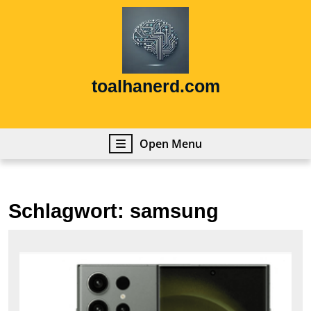
Skip
to
content
Skip
to
content
toalhanerd.com
Open
Open Menu
Menu
Schlagwort:
samsung
Das
bes
Sam
Han