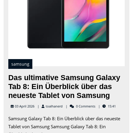
übe
das
neu
Tabl
von
Sam
samsung
Das ultimative Samsung Galaxy
Tab 8: Ein Überblick über das
Das
neueste Tablet von Samsung
ultima
toalhanerd
03 April 2026
toalhanerd
0 Comments
15:41
Sams
Samsung Galaxy Tab 8: Ein Überblick über das neueste
Galax
Tablet von Samsung Samsung Galaxy Tab 8: Ein
Tab