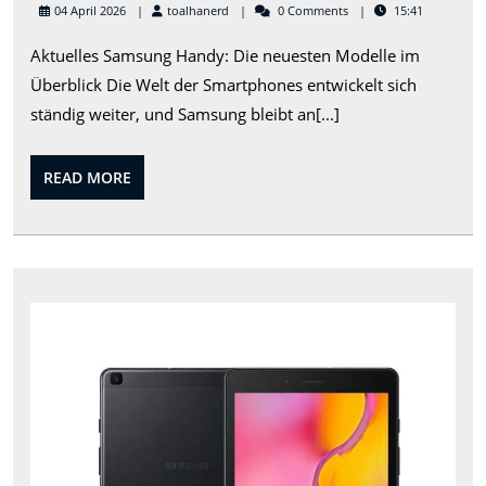
besten
toalhanerd
04 April 2026
toalhanerd
0 Comments
15:41
aktuell
Aktuelles Samsung Handy: Die neuesten Modelle im
Samsu
Überblick Die Welt der Smartphones entwickelt sich
Handy
ständig weiter, und Samsung bleibt an[...]
Modell
im
READ
READ MORE
Überbl
MORE
Das
ulti
Sam
Gal
Tab
8:
Ein
Übe