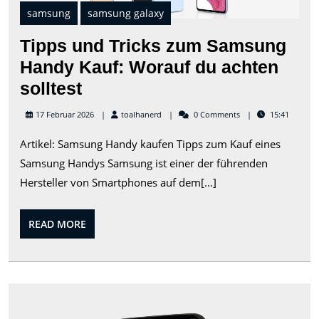
Sam
samsung
samsung galaxy
Han
Kauf
Tipps und Tricks zum Samsung
Wor
du
Handy Kauf: Worauf du achten
ach
Tipps
solltest
soll
und
toalhanerd
17 Februar 2026
toalhanerd
0 Comments
15:41
Tricks
Artikel: Samsung Handy kaufen Tipps zum Kauf eines
zum
Samsung Handys Samsung ist einer der führenden
Samsung
Hersteller von Smartphones auf dem[...]
Handy
Kauf:
READ
READ MORE
Worauf
MORE
du
achten
solltest
Sam