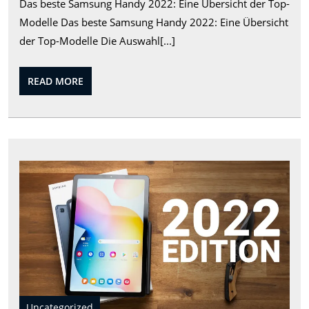
Das beste Samsung Handy 2022: Eine Übersicht der Top-
Handy
Modelle Das beste Samsung Handy 2022: Eine Übersicht
2022:
der Top-Modelle Die Auswahl[...]
Top-
Modelle
READ
READ MORE
im
MORE
Überblick
Sam
Gal
Tab
S6
Lite:
Ein
viel
Tabl
für
unt
Uncategorized