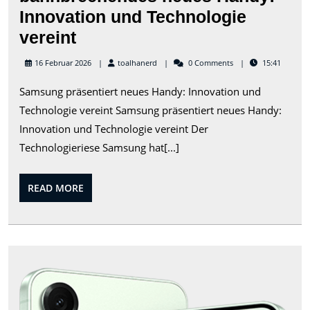
Innovation und Technologie
Samsung
vereint
enthüllt
toalhanerd
16 Februar 2026
toalhanerd
0 Comments
15:41
bahnbrechendes
Samsung präsentiert neues Handy: Innovation und
neues
Technologie vereint Samsung präsentiert neues Handy:
Handy:
Innovation und Technologie vereint Der
Innovation
Technologieriese Samsung hat[...]
und
Technologie
READ
READ MORE
vereint
MORE
Das
Neu
Ent