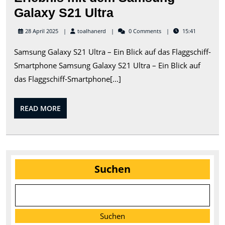
Das
Galaxy S21 Ultra
ultimative
toalhanerd
28 April 2025
toalhanerd
0 Comments
15:41
Smartphone-
Samsung Galaxy S21 Ultra – Ein Blick auf das Flaggschiff-
Erlebnis
Smartphone Samsung Galaxy S21 Ultra – Ein Blick auf
mit
das Flaggschiff-Smartphone[...]
dem
Samsung
READ
READ MORE
Galaxy
MORE
S21
Ultra
Suchen
Suchen