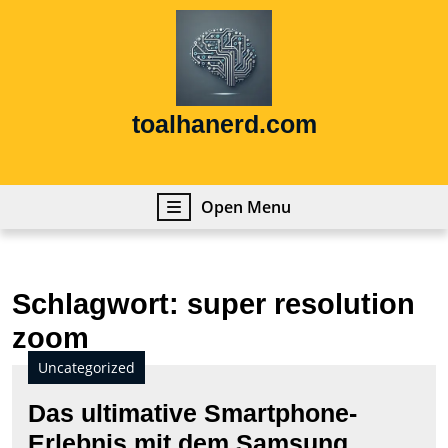
Skip
to
content
Skip
to
content
toalhanerd.com
Open
Open Menu
Menu
Schlagwort:
super resolution
zoom
Uncategorized
Das ultimative Smartphone-
Erlebnis mit dem Samsung