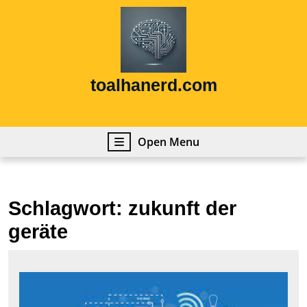
Skip
to
content
Skip
to
content
toalhanerd.com
Open
Open Menu
Menu
Schlagwort:
zukunft der
geräte
Inn
und