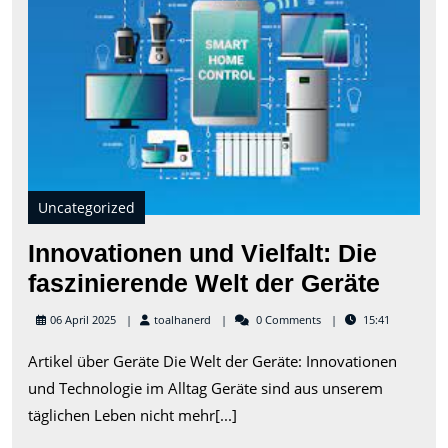
Vielf
Die
fasz
Wel
der
Ger
Uncategorized
Innovationen und Vielfalt: Die
Innov
faszinierende Welt der Geräte
und
toalhanerd
06 April 2025
toalhanerd
0 Comments
15:41
Vielfa
Artikel über Geräte Die Welt der Geräte: Innovationen
Die
und Technologie im Alltag Geräte sind aus unserem
faszi
täglichen Leben nicht mehr[...]
Welt