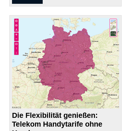
MORE
Die
Flexibi
genie
Tele
Handy
ohne
Hand
Die Flexibilität genießen:
Telekom Handytarife ohne