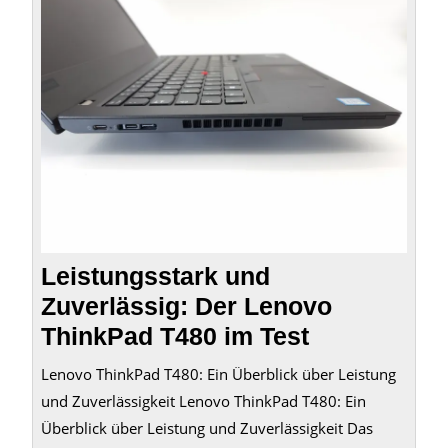
und
Zuverl
Der
Leno
Think
T480
im
Test
Leistungsstark und
Zuverlässig: Der Lenovo
ThinkPad T480 im Test
Lenovo ThinkPad T480: Ein Überblick über Leistung
und Zuverlässigkeit Lenovo ThinkPad T480: Ein
Überblick über Leistung und Zuverlässigkeit Das