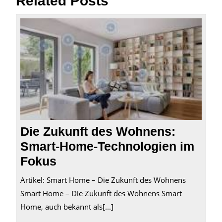
Related Posts
Die
Zukun
des
Wohn
Smart
Home
Techn
im
Fokus
Die Zukunft des Wohnens:
Smart-Home-Technologien im
Fokus
Artikel: Smart Home – Die Zukunft des Wohnens
Smart Home – Die Zukunft des Wohnens Smart
Home, auch bekannt als[...]