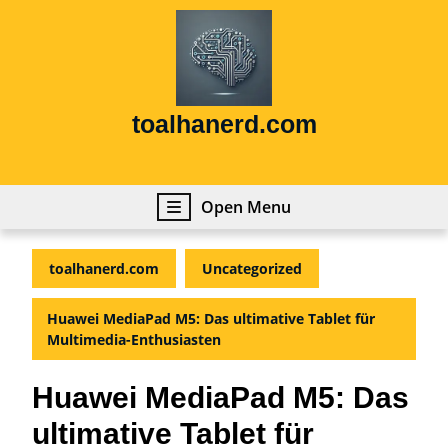
Skip
to
content
Skip
to
content
toalhanerd.com
Open
Open Menu
Menu
toalhanerd.com
Uncategorized
Huawei MediaPad M5: Das ultimative Tablet für
Multimedia-Enthusiasten
Huawei MediaPad M5: Das
ultimative Tablet für