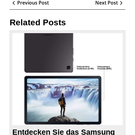
Beitragsnavigation
Previous
Next
Previous Post
Next Post
Post
Post
Related Posts
Entde
Sie
das
Sams
Galax
Tab
S6
Lite:
Ein
vielse
Tablet
für
Ihren
Alltag
Entdecken Sie das Samsung