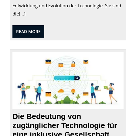
Entwicklung und Evolution der Technologie. Sie sind
die[...]
READ
READ MORE
MORE
Die
Bedeu
von
zugän
Techn
für
eine
inklus
Gesell
Die Bedeutung von
zugänglicher Technologie für
eine inklusive Gesellschaft