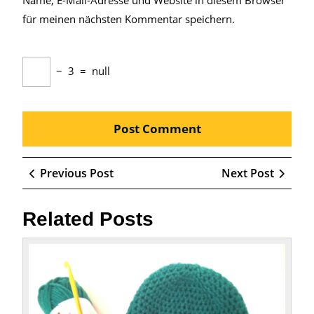
Name, E-Mail-Adresse und Website in diesem Browser
für meinen nächsten Kommentar speichern.
−
3
=
null
Beitragsnavigation
Previous
Next
Previous Post
Next Post
Post
Post
Related Posts
Anlei
zum
Beani
Häkel
Kreati