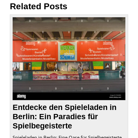
Related Posts
Entde
den
Spiel
in
Berlin
Ein
Parad
für
Spielb
Entdecke den Spieleladen in
Berlin: Ein Paradies für
Spielbegeisterte
Spieleladen in Berlin: Eine Oase für Spielbegeisterte