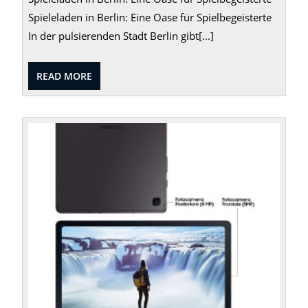
Spieleladen in Berlin: Eine Oase für Spielbegeisterte
In der pulsierenden Stadt Berlin gibt[...]
READ
READ MORE
MORE
Entde
Sie
das
Sams
Galax
Tab
S6
Lite:
Ein
vielse
Tablet
für