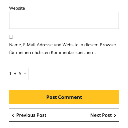
Website
Name, E-Mail-Adresse und Website in diesem Browser
für meinen nächsten Kommentar speichern.
1
+
5
=
Beitragsnavigation
Previous
Next
Previous Post
Next Post
Post
Post