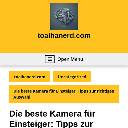
Skip
to
content
Skip
to
content
toalhanerd.com
Open
Open Menu
Menu
toalhanerd.com
Uncategorized
Die beste Kamera für Einsteiger: Tipps zur richtigen
Auswahl
Die beste Kamera für
Einsteiger: Tipps zur