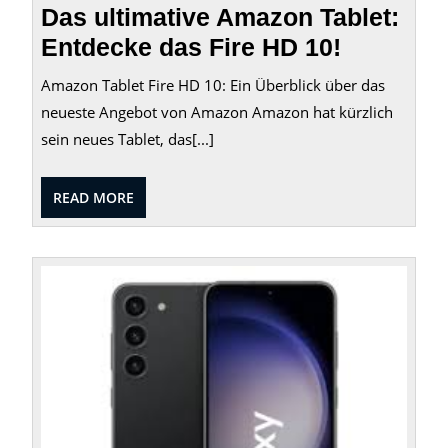
Das ultimative Amazon Tablet:
Entdecke das Fire HD 10!
Amazon Tablet Fire HD 10: Ein Überblick über das
neueste Angebot von Amazon Amazon hat kürzlich
sein neues Tablet, das[...]
READ
READ MORE
MORE
Die
Zukun
ist
da:
Entde
Sie
das
Sams