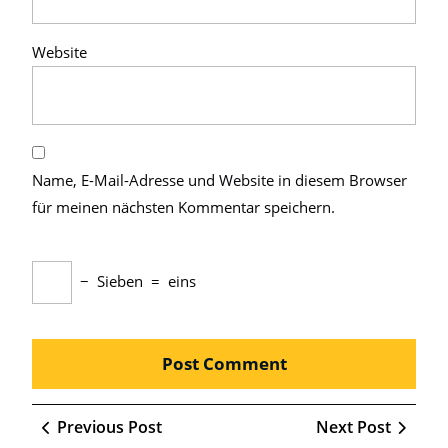
Website
Name, E-Mail-Adresse und Website in diesem Browser
für meinen nächsten Kommentar speichern.
−
Sieben
=
eins
Beitragsnavigation
Previous
Next
Previous Post
Next Post
Post
Post