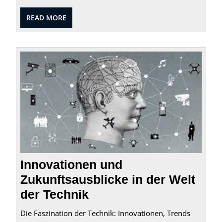
READ
READ MORE
MORE
Innov
und
Zukun
in
der
Welt
der
Techn
Innovationen und
Zukunftsausblicke in der Welt
der Technik
Die Faszination der Technik: Innovationen, Trends