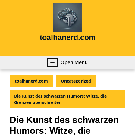
Skip
to
content
Skip
to
content
toalhanerd.com
Open
Open Menu
Menu
toalhanerd.com
Uncategorized
Die Kunst des schwarzen Humors: Witze, die
Grenzen überschreiten
Die Kunst des schwarzen
Humors: Witze, die