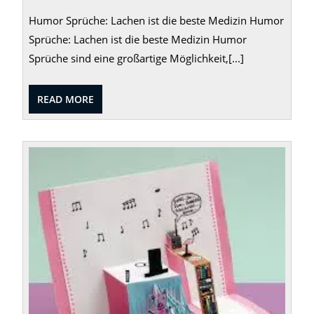
Humor Sprüche: Lachen ist die beste Medizin Humor
Sprüche: Lachen ist die beste Medizin Humor
Sprüche sind eine großartige Möglichkeit,[...]
READ
READ MORE
MORE
Kreati
Baste
Anleit
DIY-
Proje
für
zu
Haus