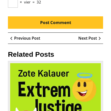
×
vier
=
32
Beitragsnavigation
Previous
Next
Previous Post
Next Post
Post
Post
Related Posts
Die
Kunst
des
Lache
Humor
Sprüc
für
gute
Laune