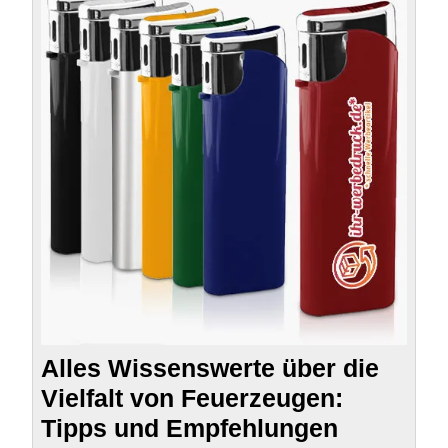
Wisse
über
die
Vielfal
von
Feuer
Tipps
und
Empfe
Alles Wissenswerte über die
Vielfalt von Feuerzeugen:
Tipps und Empfehlungen