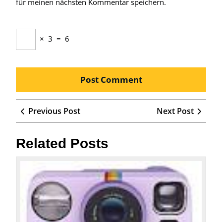
für meinen nächsten Kommentar speichern.
×
3
=
6
Beitragsnavigation
Previous
Next
Previous Post
Next Post
Post
Post
Related Posts
Die
Magie
der
Sofor
Verga
Gegen