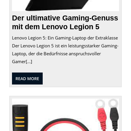
Der ultimative Gaming-Genuss
mit dem Lenovo Legion 5
Lenovo Legion 5: Ein Gaming-Laptop der Extraklasse
Der Lenovo Legion 5 ist ein leistungsstarker Gaming-
Laptop, der die Bedürfnisse anspruchsvoller
Gamer[...]
READ
READ MORE
MORE
Die
Bedeu
von
zugän
Techn