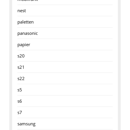
nest
paletten
panasonic
papier
s20
s21
s22
s5
s6
s7
samsung