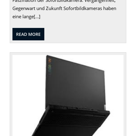
Gegenwart und Zukunft Sofortbildkameras haben
eine lange[...]
READ
READ MORE
MORE
Der
ultima
Gami
Genu
mit
dem
Leno
Legio
5