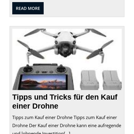
READ
READ MORE
MORE
Tipps
und
Tricks
für
den
Kauf
einer
Droh
Tipps und Tricks für den Kauf
einer Drohne
Tipps zum Kauf einer Drohne Tipps zum Kauf einer
Drohne Der Kauf einer Drohne kann eine aufregende
und lohnende Investition[...]