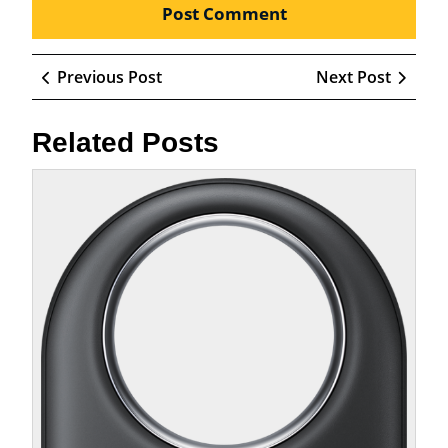
Beitragsnavigation
Previous
Next
Previous Post
Next Post
Post
Post
Related Posts
Die
Zukun
des
verne
Zuhau
mit
Sams
Smart