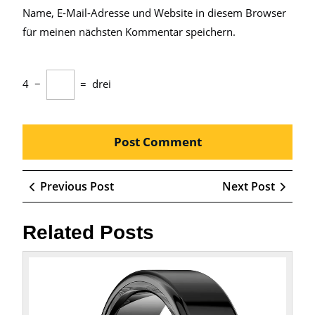
Name, E-Mail-Adresse und Website in diesem Browser
für meinen nächsten Kommentar speichern.
4
−
=
drei
Beitragsnavigation
Previous
Next
Previous Post
Next Post
Post
Post
Related Posts
Der
stylis
Fitnes
Ring: