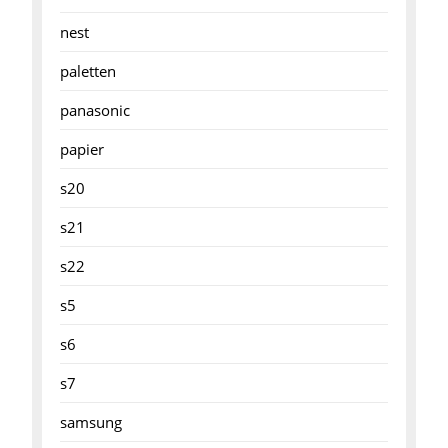
nest
paletten
panasonic
papier
s20
s21
s22
s5
s6
s7
samsung