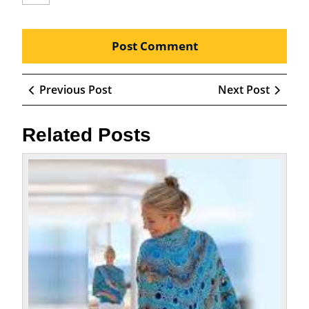
Beitragsnavigation
Previous
Next
Previous Post
Next Post
Post
Post
Related Posts
Anlei
zum
Häkel
eines
wund
Dreie