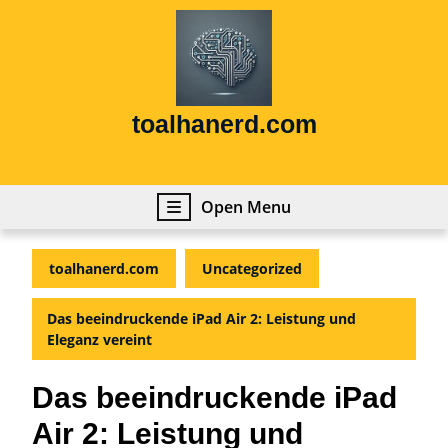
Skip
to
content
Skip
to
content
toalhanerd.com
Open
Open Menu
Menu
toalhanerd.com
Uncategorized
Das beeindruckende iPad Air 2: Leistung und
Eleganz vereint
Das beeindruckende iPad
Air 2: Leistung und