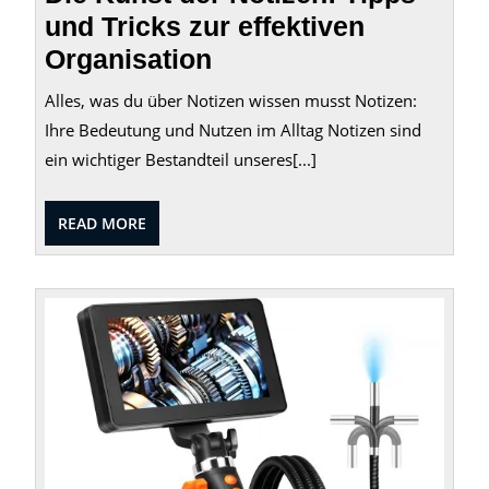
und Tricks zur effektiven
Organisation
Alles, was du über Notizen wissen musst Notizen:
Ihre Bedeutung und Nutzen im Alltag Notizen sind
ein wichtiger Bestandteil unseres[...]
READ
READ MORE
MORE
Entde
Sie
verste
Welte
mit
der
Hand
Endo