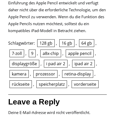
Einführung des Apple Pencil entwickelt und verfügt
daher nicht über die erforderliche Technologie, um den
Apple Pencil zu verwenden. Wenn du die Funktion des
Apple Pencils nutzen möchtest, solltest du ein
kompatibles iPad-Modell in Betracht ziehen.
Schlagwörter:
128 gb
,
16 gb
,
64 gb
,
7-zoll
,
9
,
a8x-chip
,
apple pencil
,
displaygröße
,
i pad air 2
,
ipad air 2
,
kamera
,
prozessor
,
retina-display
,
rückseite
,
speicherplatz
,
vorderseite
Leave a Reply
Deine E-Mail-Adresse wird nicht veröffentlicht.