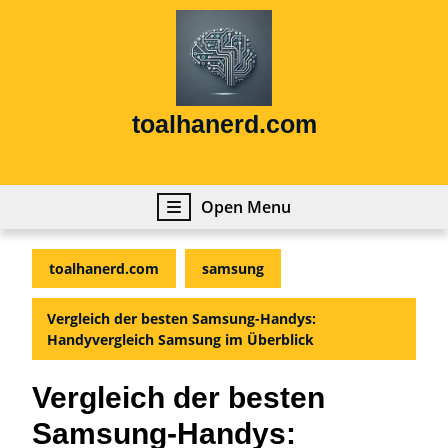
Skip
to
content
Skip
to
content
toalhanerd.com
Open
Open Menu
Menu
toalhanerd.com
samsung
Vergleich der besten Samsung-Handys:
Handyvergleich Samsung im Überblick
Vergleich der besten
Samsung-Handys: