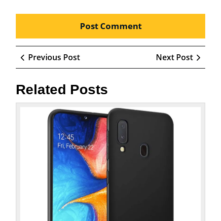
Beitragsnavigation
Previous
Next
Previous Post
Next Post
Post
Post
Related Posts
Das
Sams
Galax
A20e:
Ein
Blick
auf
ein
belieb
Smar