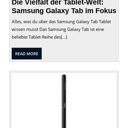
Die Vielfalt der Tablet-Welt:
Samsung Galaxy Tab im Fokus
Alles, was du über das Samsung Galaxy Tab Tablet
wissen musst Das Samsung Galaxy Tab ist eine
beliebte Tablet-Reihe des[...]
READ
READ MORE
MORE
Sams
Tab
S4
bei
Amaz
Entde
das
leistu
Tablet