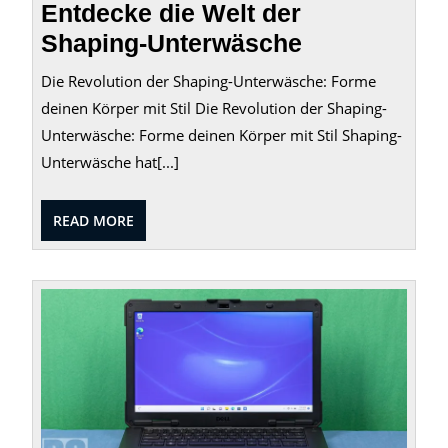
Entdecke die Welt der
Shaping-Unterwäsche
Die Revolution der Shaping-Unterwäsche: Forme
deinen Körper mit Stil Die Revolution der Shaping-
Unterwäsche: Forme deinen Körper mit Stil Shaping-
Unterwäsche hat[...]
READ
READ MORE
MORE
Dell
Latitu
5430:
Das
leistu
Busin
Lapto