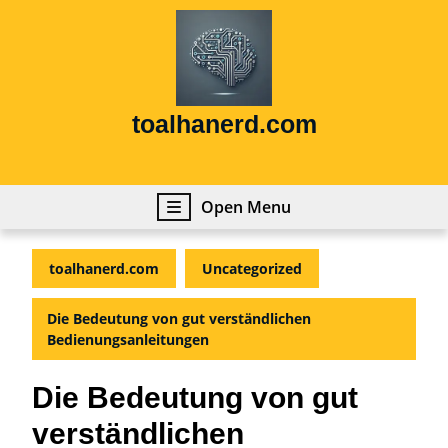
Skip
to
content
Skip
to
content
toalhanerd.com
Open
Open Menu
Menu
toalhanerd.com
Uncategorized
Die Bedeutung von gut verständlichen
Bedienungsanleitungen
Die Bedeutung von gut
verständlichen